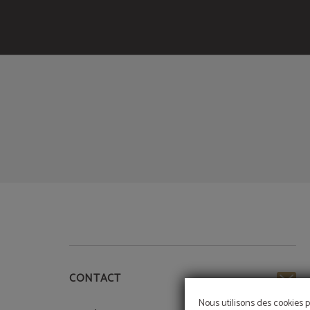
de l´Meraprime Gold Design Hotel à Lisbonne. Site Web Officiel.
CONTACT
Nous utilisons des cookies p