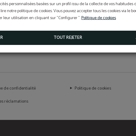
Nous sommes un exemple dont le
cités personnalisées basées sur un profil issu de la collecte de vos habitudes 
lire notre politique de cookies. Vous pouvez accepter tous les cookies via le 
luxe et la durabilité peuvent coexister.
 leur utilisation en cliquant sur "Configurer ".
Politique de cookies
ER
TOUT REJETER
ue de confidentialité
Politique de cookies
des réclamations