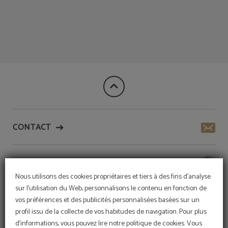
Le meilleur repos !
de l´Meraprime Gold Design Hotel à Lisbonne. Site Web Officiel.
CONTACT
HÔTEL DURABLE
Nous utilisons des cookies propriétaires et tiers à des fins d'analyse
sur l'utilisation du Web, personnalisons le contenu en fonction de
SERVICES
vos préférences et des publicités personnalisées basées sur un
profil issu de la collecte de vos habitudes de navigation. Pour plus
d'informations, vous pouvez lire notre politique de cookies. Vous