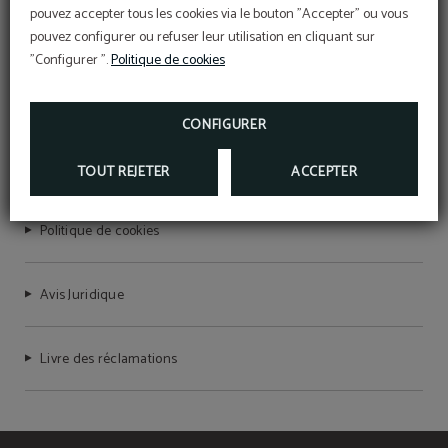
pouvez accepter tous les cookies via le bouton "Accepter" ou vous
pouvez configurer ou refuser leur utilisation en cliquant sur
"Configurer ".
Politique de cookies
MERAPRIME GOLD DESIGN HOTEL
RNET Nº 7755
CONFIGURER
Politique de confidentialité
TOUT REJETER
ACCEPTER
Politique de cookies
Avis Juridique
Livre des réclamations