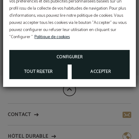
vos préférences et des publicités personnalisées basées sur un
Réservation anticipée : 10 % de
profil issu de la collecte de vos habitudes de navigation. Pour plus
d'informations, vous pouvez lire notre politique de cookies. Vous
réduction
pouvez accepter tous les cookies via le bouton "Accepter" ou vous
pouvez configurer ou refuser leur utilisation en cliquant sur
"Configurer ".
Politique de cookies
CONFIGURER
TOUT REJETER
ACCEPTER
CONTACT
HÔTEL DURABLE