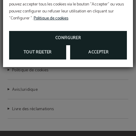
pouvez accepter tous les cookies via le bouton "Accepter" ou vous
pouvez configurer ou refuser leur utilisation en cliquant sur
"Configurer ".
Politique de cookies
MERAPRIME GOLD DESIGN HOTEL
RNET Nº 7755
CONFIGURER
Politique de confidentialité
TOUT REJETER
ACCEPTER
Politique de cookies
Avis Juridique
Livre des réclamations