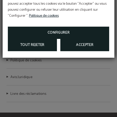
pouvez accepter tous les cookies via le bouton "Accepter" ou vous
pouvez configurer ou refuser leur utilisation en cliquant sur
"Configurer ".
Politique de cookies
MERAPRIME GOLD DESIGN HOTEL
RNET Nº 7755
CONFIGURER
Politique de confidentialité
TOUT REJETER
ACCEPTER
Politique de cookies
Avis Juridique
Livre des réclamations