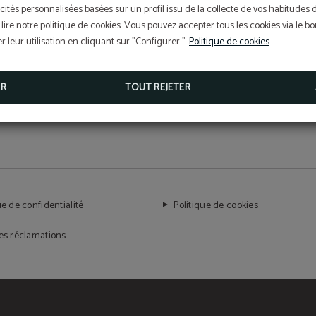
Nous sommes un exemple dont le
cités personnalisées basées sur un profil issu de la collecte de vos habitudes 
lire notre politique de cookies. Vous pouvez accepter tous les cookies via le 
luxe et la durabilité peuvent coexister.
 leur utilisation en cliquant sur "Configurer ".
Politique de cookies
ER
TOUT REJETER
ue de confidentialité
Politique de cookies
des réclamations