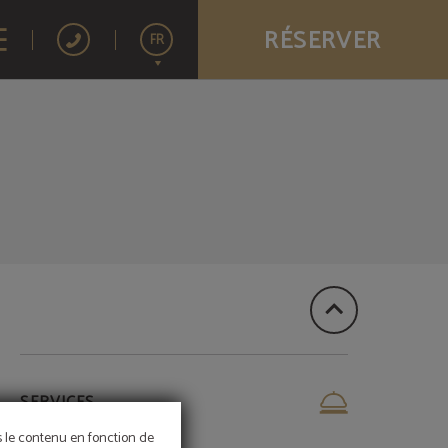
RÉSERVER
FR
Español
English
Português
SERVICES
ns le contenu en fonction de