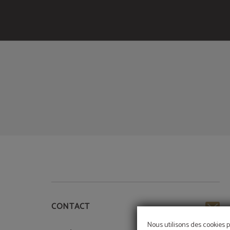
Services De Qualité Dans Un Environnement Privilégié ! de l´Meraprime Gold De
CONTACT
Nous utilisons des cookies p