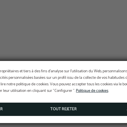
ropriétaires et tiers à des fins d'analyse sur l'utilisation du Web, personnaliso
cités personnalisées basées sur un profil issu de la collecte de vos habitudes 
lire notre politique de cookies. Vous pouvez accepter tous les cookies via le 
ONNE, LE JOYAU DE POR
 leur utilisation en cliquant sur "Configurer ".
Politique de cookies
ER
TOUT REJETER