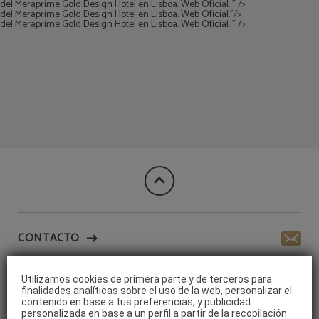
del Meraprime Gold Design Hotel en Lisboa. Web Oficial. " />
del Meraprime Gold Design Hotel en Lisboa. Web Oficial."/>
del Meraprime Gold Design Hotel en Lisboa. Web Oficial. " />
del Meraprime Gold Design Hotel en Lisboa. Web Oficial.
CONTACTO
Utilizamos cookies de primera parte y de terceros para
HOTEL SOSTENIBLE
finalidades analíticas sobre el uso de la web, personalizar el
contenido en base a tus preferencias, y publicidad
personalizada en base a un perfil a partir de la recopilación