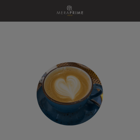
Sabores Irresistibles En Cada Plato del Meraprime Gold Design Hotel en Lisboa.