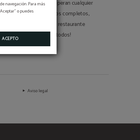
Nuestros servicios superan cualquier
os de navegación. Para más
 “Aceptar” o puedes
expectativa: desayunos completos,
amplias habitaciones, restaurante
único... ¡Descúbrelos todos!
ACEPTO
Aviso legal