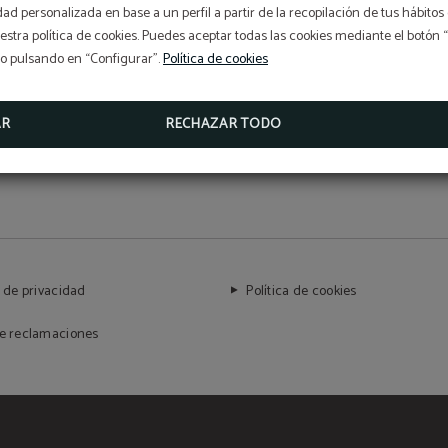
Somos ejemplo de cómo el lujo y la
idad personalizada en base a un perfil a partir de la recopilación de tus hábit
stra política de cookies. Puedes aceptar todas las cookies mediante el botón
sostenibilidad pueden coexistir.
so pulsando en “Configurar”.
Política de cookies
AR
RECHAZAR TODO
a de privacidad
Política de cookies
de reclamaciones