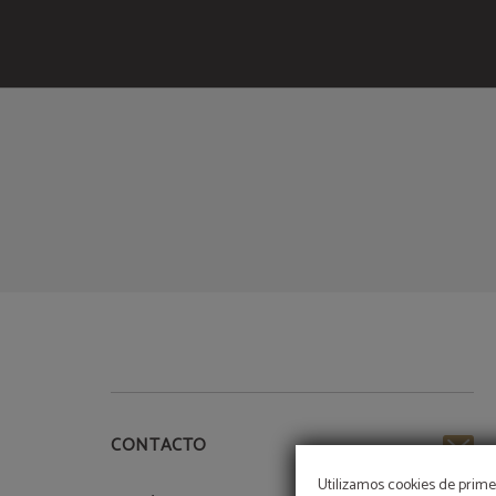
TU MEJOR OPCIÓN EN EL CENTRO DE LISBOA
del Meraprime Gold Design Hotel en Lisboa. Web Oficial.
CONTACTO
Utilizamos cookies de primer