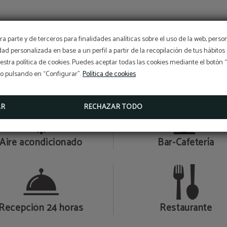
a parte y de terceros para finalidades analíticas sobre el uso de la web, perso
idad personalizada en base a un perfil a partir de la recopilación de tus hábit
stra política de cookies. Puedes aceptar todas las cookies mediante el botón
Y MUCHOS MÁS…
so pulsando en “Configurar”.
Política de cookies
AR
RECHAZAR TODO
Aire acondicionado
Bar-Cafetería
Recepción 24 horas
Restaurante