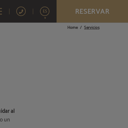
RESERVAR
ES
Servicios
Home
English
Français
Português
idar al
jo un