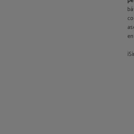
pe
bá
co
as
en
¡S