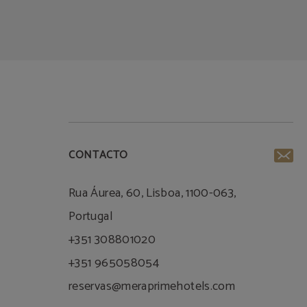
CONTACTO
Rua Áurea, 60, Lisboa, 1100-063,
Portugal
+351 308801020
+351 965058054
reservas@meraprimehotels.com