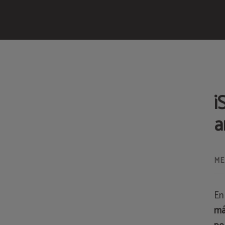
Servicios del Meraprime Gold Design Hotel en Lisboa. Web Oficial.
¡
a
En
má