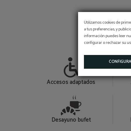
Utilizamos cookies de primer
a tus preferencias, y public
información puedes leer nue
configurar o rechazar su u
CONFIGUR
Accesos adaptados
Desayuno bufet