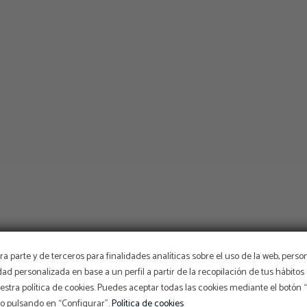
a parte y de terceros para finalidades analíticas sobre el uso de la web, perso
idad personalizada en base a un perfil a partir de la recopilación de tus hábit
stra política de cookies. Puedes aceptar todas las cookies mediante el botón
so pulsando en “Configurar”.
Política de cookies