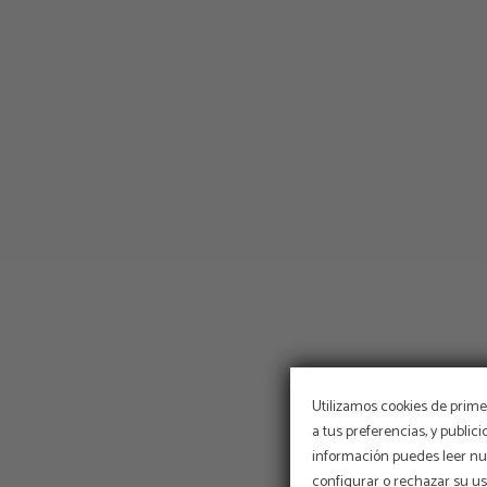
Utilizamos cookies de primer
a tus preferencias, y public
información puedes leer nue
configurar o rechazar su u