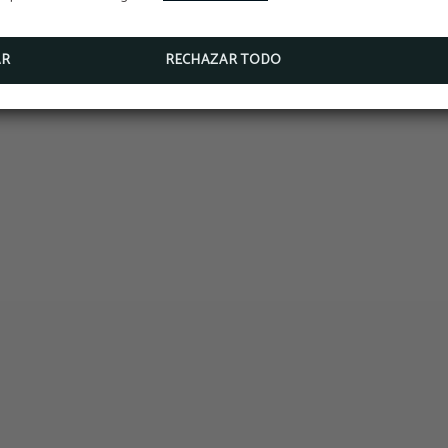
L ARTE DE LA BUENA ME
AR
RECHAZAR TODO