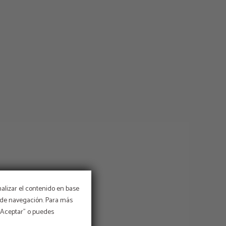
nalizar el contenido en base
os de navegación. Para más
 “Aceptar” o puedes