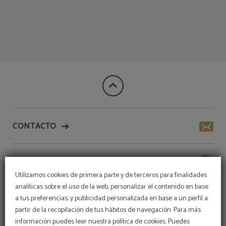
Plaza Del Comercio del Meraprime Gold Design Hotel en Lisboa. Web Oficial.
CONTACTO
HOTEL SOSTENIBLE
Utilizamos cookies de primera parte y de terceros para finalidades
analíticas sobre el uso de la web, personalizar el contenido en base
SERVICIOS
a tus preferencias, y publicidad personalizada en base a un perfil a
partir de la recopilación de tus hábitos de navegación. Para más
información puedes leer nuestra política de cookies. Puedes