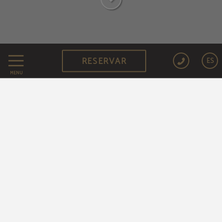
RESERVAR
ES
VENTAJAS EXCLUSIVAS
MENÚ
Reservando a través de la web oficial
20% de descuento en
Mejor precio disponible
nuestro restaurante Allow
Early check-in/Late
check-out
(sujeto a disponibilidad)