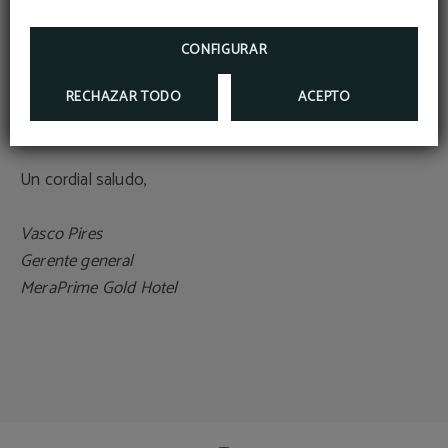
Gracias por considerar el MeraPrime Gold Hotel para su
CONFIGURAR
estadía. Esperamos con ansias el placer de hospedarlo y
esperamos superar sus expectativas en todos los
RECHAZAR TODO
ACEPTO
sentidos.
Un cordial saludo,
Vasco Pires
Gerente general
MeraPrime Gold Hotel