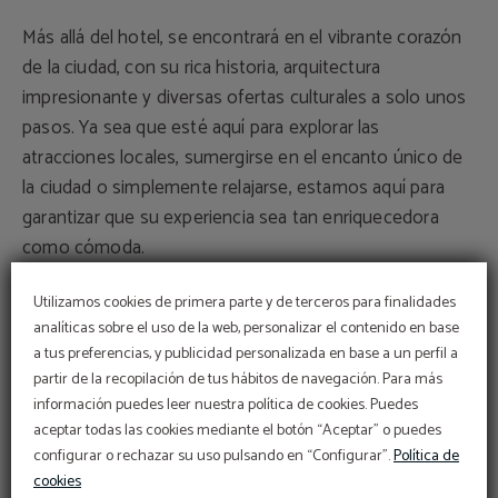
Más allá del hotel, se encontrará en el vibrante corazón
de la ciudad, con su rica historia, arquitectura
impresionante y diversas ofertas culturales a solo unos
pasos. Ya sea que esté aquí para explorar las
atracciones locales, sumergirse en el encanto único de
la ciudad o simplemente relajarse, estamos aquí para
garantizar que su experiencia sea tan enriquecedora
como cómoda.
Utilizamos cookies de primera parte y de terceros para finalidades
En MeraPrime Gold, nos complace enormemente servir
analíticas sobre el uso de la web, personalizar el contenido en base
a nuestros huéspedes. Nuestro equipo está dedicado a
a tus preferencias, y publicidad personalizada en base a un perfil a
hacer que su estadía con nosotros sea memorable,
partir de la recopilación de tus hábitos de navegación. Para más
brindándole el más alto nivel de servicio y atención al
información puedes leer nuestra política de cookies. Puedes
detalle. Nos apasiona la hospitalidad y esperamos tener
aceptar todas las cookies mediante el botón “Aceptar” o puedes
la oportunidad de darle la bienvenida y hacerlo sentir
configurar o rechazar su uso pulsando en “Configurar”.
Política de
cookies
como en casa.