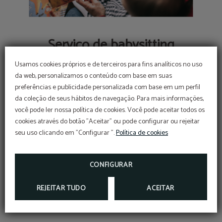
Serviço de babysitting
FORNECEMOS AS INFORMAÇÕES NECESSÁRIAS
Usamos cookies próprios e de terceiros para fins analíticos no uso
PARA QUE VOCÊ VIAJE ACOMPANHADA.
da web, personalizamos o conteúdo com base em suas
preferências e publicidade personalizada com base em um perfil
da coleção de seus hábitos de navegação. Para mais informações,
você pode ler nossa política de cookies. Você pode aceitar todos os
cookies através do botão "Aceitar" ou pode configurar ou rejeitar
seu uso clicando em "Configurar ".
Política de cookies
E MUITOS MAIS...
CONFIGURAR
REJEITAR TUDO
ACEITAR
Acessos adaptados
Ar condicionado