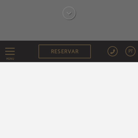
RESERVAR
PT
VANTAGENS EXCLUSIVAS
MENU
Ao reservar através do site oficial
20% de desconto no
Melhor preço disponível
nosso restaurante Allow
Early Check-in/Late
Check-out
(sujeito a disponibilidade)